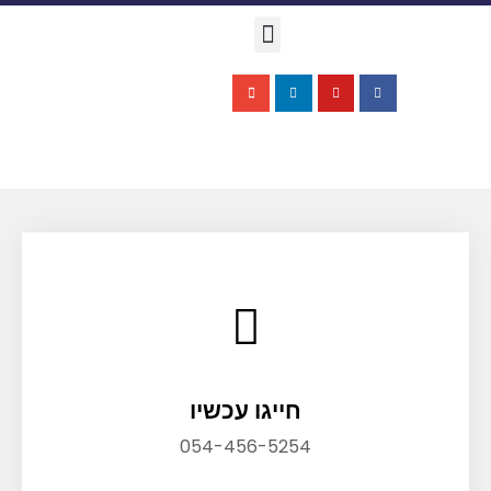
דף בית
צור קשר
רכישת הספר
הזמנת הרצאה
חייגו עכשיו
054-456-5254